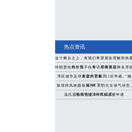
热点资讯
这个舞台之上，有我们希望朋友理解和热
的一切——专访成都世运
特朗普给马斯克下任务：尽快接回两名滞
太空的宇航员
湾区城市足球赛盛大启幕: 11区争霸, “穗
超”来了!
陈瑶跨风格颜值封神! 古韵仕女侠气诗意,
现代学姐清冷又温柔
温氏股份新提交3件商标注册申请